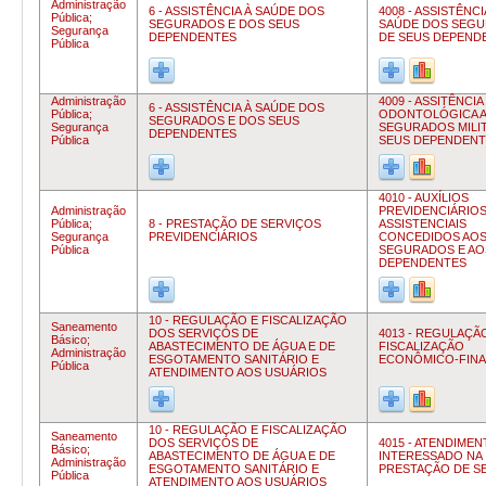
Administração
6 - ASSISTÊNCIA À SAÚDE DOS
4008 - ASSISTÊNCI
Pública;
SEGURADOS E DOS SEUS
SAÚDE DOS SEGU
Segurança
DEPENDENTES
DE SEUS DEPEND
Pública
Administração
4009 - ASSITÊNCIA
6 - ASSISTÊNCIA À SAÚDE DOS
Pública;
ODONTOLÓGICA 
SEGURADOS E DOS SEUS
Segurança
SEGURADOS MILIT
DEPENDENTES
Pública
SEUS DEPENDENT
4010 - AUXÍLIOS
Administração
PREVIDENCIÁRIOS
Pública;
8 - PRESTAÇÃO DE SERVIÇOS
ASSISTENCIAIS
Segurança
PREVIDENCIÁRIOS
CONCEDIDOS AO
Pública
SEGURADOS E AO
DEPENDENTES
10 - REGULAÇÃO E FISCALIZAÇÃO
Saneamento
DOS SERVIÇOS DE
4013 - REGULAÇÃ
Básico;
ABASTECIMENTO DE ÁGUA E DE
FISCALIZAÇÃO
Administração
ESGOTAMENTO SANITÁRIO E
ECONÔMICO-FINA
Pública
ATENDIMENTO AOS USUÁRIOS
10 - REGULAÇÃO E FISCALIZAÇÃO
Saneamento
DOS SERVIÇOS DE
4015 - ATENDIME
Básico;
ABASTECIMENTO DE ÁGUA E DE
INTERESSADO NA
Administração
ESGOTAMENTO SANITÁRIO E
PRESTAÇÃO DE S
Pública
ATENDIMENTO AOS USUÁRIOS