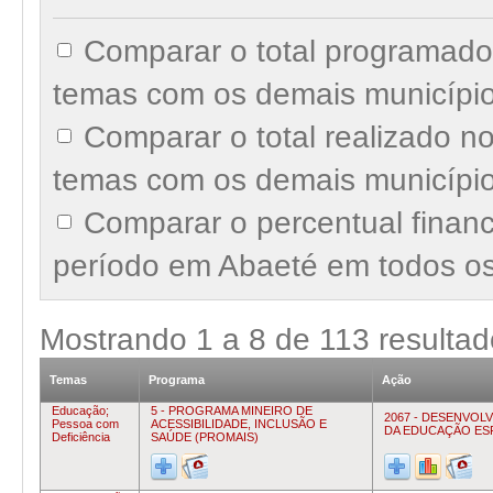
Comparar o total programado
temas com os demais municípi
Comparar o total realizado 
temas com os demais municípi
Comparar o percentual finan
período em Abaeté em todos o
Mostrando
1
a
8
de
113
resultad
Temas
Programa
Ação
Educação;
5 - PROGRAMA MINEIRO DE
2067 - DESENVOL
Pessoa com
ACESSIBILIDADE, INCLUSÃO E
DA EDUCAÇÃO ES
Deficiência
SAÚDE (PROMAIS)