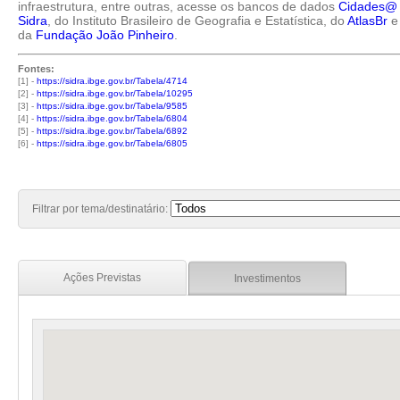
infraestrutura, entre outras, acesse os bancos de dados
Cidades@
Sidra
, do Instituto Brasileiro de Geografia e Estatística, do
AtlasBr
e
da
Fundação João Pinheiro
.
Fontes:
[1] -
https://sidra.ibge.gov.br/Tabela/4714
[2] -
https://sidra.ibge.gov.br/Tabela/10295
[3] -
https://sidra.ibge.gov.br/Tabela/9585
[4] -
https://sidra.ibge.gov.br/Tabela/6804
[5] -
https://sidra.ibge.gov.br/Tabela/6892
[6] -
https://sidra.ibge.gov.br/Tabela/6805
Filtrar por tema/destinatário:
Ações Previstas
Investimentos