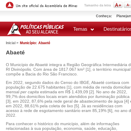
Tamanho da letra
Conheça:
Planejam
Temas
Destinatário
Inicial >
Município:
Abaeté
Abaeté
O Município de Abaeté integra a Região Geográfica Intermediária 
RI Divinópolis. Com área de 1817.067 km² [1], o território municipal
compõe a Bacia do Rio São Francisco.
Em 2022, segundo dados do Censo do IBGE, Abaeté contava com
população de 22.675 habitantes [1], com média de renda domiciliar
mensal
per capita
estimada em R$ 1.439,09 [2]. No ano de 2022,
99,7% dos domicílios locais eram atendidos por iluminação pública
[3], em 2022, 87,6% pela rede geral de abastecimento de água [4] 
em 2022, 88,61% pela coleta de lixo [5]. Já as residências com
acesso à rede de esgotamento sanitário eram 85,19% [6], no ano 
2022.
Para conhecer o histórico do município, além de informações
relacionadas à sua população, economia, saúde, educação,